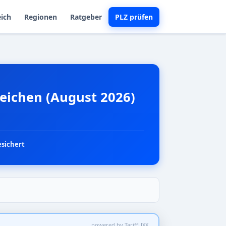
eich
Regionen
Ratgeber
PLZ prüfen
leichen (August 2026)
esichert
powered by TariffUXX