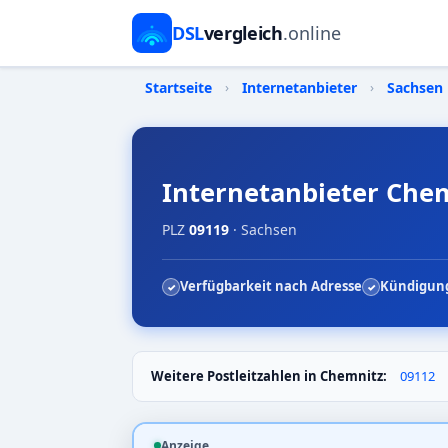
DSL
vergleich
.online
Startseite
›
Internetanbieter
›
Sachsen
Internetanbieter Chem
PLZ
09119
· Sachsen
Verfügbarkeit nach Adresse
Kündigung
Weitere Postleitzahlen in Chemnitz:
09112
Anzeige