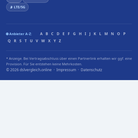
📡 LTE/5G
A
B
C
D
E
F
G
H
I
J
K
L
M
N
O
P
🌐 Anbieter A-Z:
Q
R
S
T
U
V
W
X
Y
Z
* Anzeige. Bei Vertragsabschluss über einen Partnerlink erhalten wir ggf. eine
Provision. Für Sie entstehen keine Mehrkosten.
© 2026 dslvergleich.online ·
Impressum
·
Datenschutz