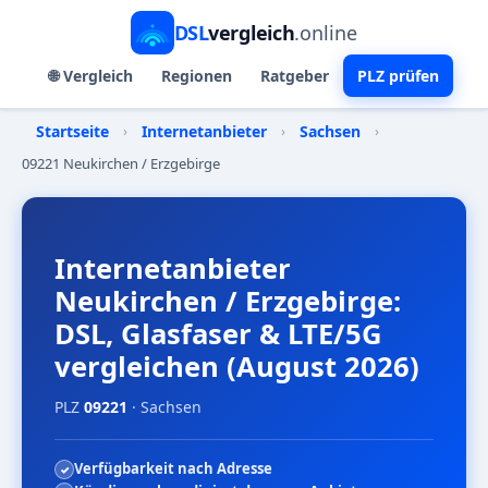
DSL
vergleich
.online
🌐 Vergleich
Regionen
Ratgeber
PLZ prüfen
Startseite
›
Internetanbieter
›
Sachsen
›
09221 Neukirchen / Erzgebirge
Internetanbieter
Neukirchen / Erzgebirge:
DSL, Glasfaser & LTE/5G
vergleichen (August 2026)
PLZ
09221
· Sachsen
Verfügbarkeit nach Adresse