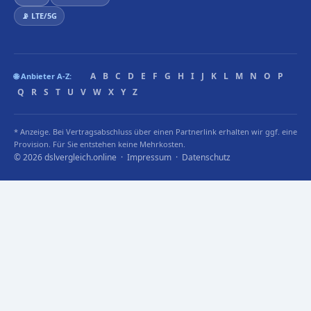
📡 LTE/5G
A
B
C
D
E
F
G
H
I
J
K
L
M
N
O
P
🌐 Anbieter A-Z:
Q
R
S
T
U
V
W
X
Y
Z
* Anzeige. Bei Vertragsabschluss über einen Partnerlink erhalten wir ggf. eine
Provision. Für Sie entstehen keine Mehrkosten.
© 2026 dslvergleich.online ·
Impressum
·
Datenschutz