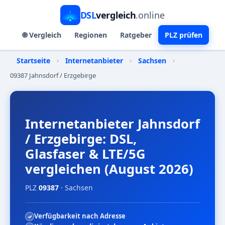
DSL
vergleich
.online
🌐 Vergleich
Regionen
Ratgeber
PLZ prüfen
Startseite
›
Internetanbieter
›
Sachsen
›
09387 Jahnsdorf / Erzgebirge
Internetanbieter Jahnsdorf
/ Erzgebirge: DSL,
Glasfaser & LTE/5G
vergleichen (August 2026)
PLZ
09387
· Sachsen
Verfügbarkeit nach Adresse