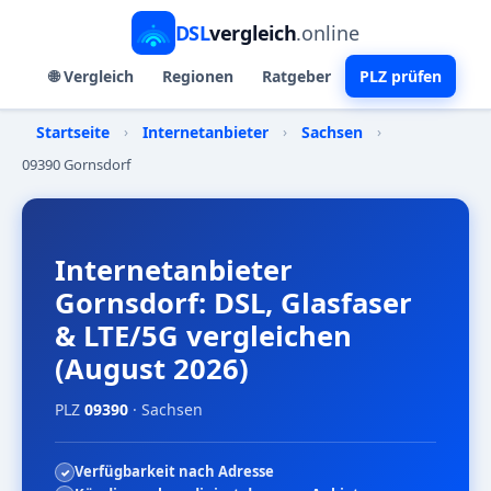
DSL
vergleich
.online
🌐 Vergleich
Regionen
Ratgeber
PLZ prüfen
Startseite
›
Internetanbieter
›
Sachsen
›
09390 Gornsdorf
Internetanbieter
Gornsdorf: DSL, Glasfaser
& LTE/5G vergleichen
(August 2026)
PLZ
09390
· Sachsen
Verfügbarkeit nach Adresse