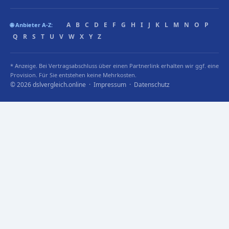
A
B
C
D
E
F
G
H
I
J
K
L
M
N
O
P
🌐 Anbieter A-Z:
Q
R
S
T
U
V
W
X
Y
Z
* Anzeige. Bei Vertragsabschluss über einen Partnerlink erhalten wir ggf. eine
Provision. Für Sie entstehen keine Mehrkosten.
© 2026 dslvergleich.online ·
Impressum
·
Datenschutz