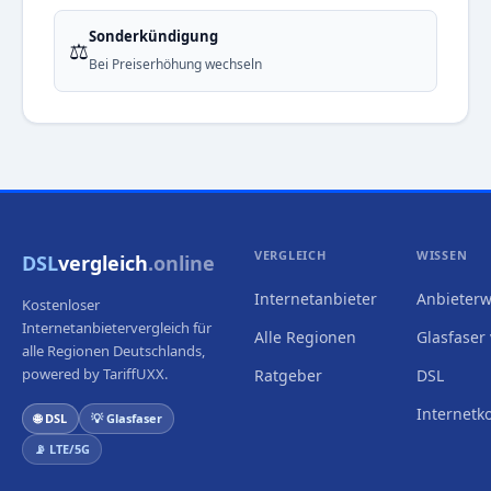
Sonderkündigung
⚖️
Bei Preiserhöhung wechseln
VERGLEICH
WISSEN
DSL
vergleich
.online
Internetanbieter
Anbieterw
Kostenloser
Internetanbietervergleich für
Alle Regionen
Glasfaser 
alle Regionen Deutschlands,
powered by TariffUXX.
Ratgeber
DSL
Internetk
🌐 DSL
💡 Glasfaser
📡 LTE/5G