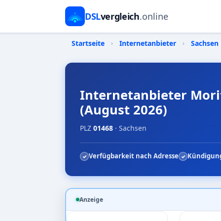
DSL
vergleich
.online
Startseite
›
Internetanbieter
›
Sachsen
Internetanbieter Mori
(August 2026)
PLZ
01468
· Sachsen
Verfügbarkeit nach Adresse
Kündigung
Anzeige