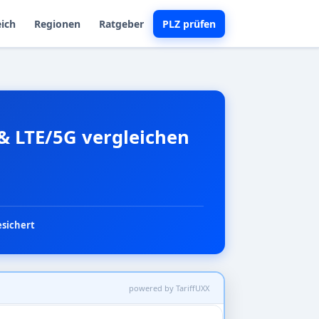
eich
Regionen
Ratgeber
PLZ prüfen
 & LTE/5G vergleichen
esichert
powered by TariffUXX