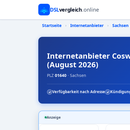
DSL
vergleich
.online
Startseite
›
Internetanbieter
›
Sachsen
Internetanbieter Cosw
(August 2026)
PLZ
01640
· Sachsen
Verfügbarkeit nach Adresse
Kündigung
Anzeige