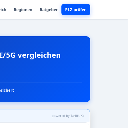
eich
Regionen
Ratgeber
PLZ prüfen
TE/5G vergleichen
esichert
powered by TariffUXX