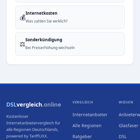
Internetkosten
💰
Was zahlen Sie wirklich?
Sonderkündigung
⚖️
Bei Preiserhöhung wechseln
VERGLEICH
WISSEN
DSL
vergleich
.online
Internetanbieter
Anbieterw
Kostenloser
Internetanbietervergleich für
Alle Regionen
Glasfaser 
alle Regionen Deutschlands,
powered by TariffUXX.
Ratgeber
DSL