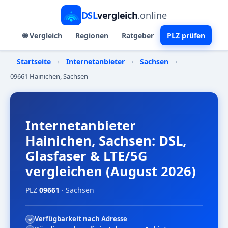
DSL
vergleich
.online
🌐 Vergleich
Regionen
Ratgeber
PLZ prüfen
Startseite
›
Internetanbieter
›
Sachsen
›
09661 Hainichen, Sachsen
Internetanbieter
Hainichen, Sachsen: DSL,
Glasfaser & LTE/5G
vergleichen (August 2026)
PLZ
09661
· Sachsen
Verfügbarkeit nach Adresse