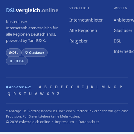
VERGLEICH
WISSEN
DSL
vergleich
.online
Internetanbieter
Anbieterw
Kostenloser
Internetanbietervergleich für
Alle Regionen
Glasfaser 
alle Regionen Deutschlands,
powered by TariffUXX.
Ratgeber
DSL
Internetk
🌐 DSL
💡 Glasfaser
📡 LTE/5G
A
B
C
D
E
F
G
H
I
J
K
L
M
N
O
P
🌐 Anbieter A-Z:
Q
R
S
T
U
V
W
X
Y
Z
* Anzeige. Bei Vertragsabschluss über einen Partnerlink erhalten wir ggf. eine
Provision. Für Sie entstehen keine Mehrkosten.
© 2026 dslvergleich.online ·
Impressum
·
Datenschutz