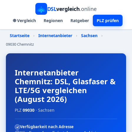
DSL
vergleich
.online
🌐 Vergleich
Regionen
Ratgeber
PLZ prüfen
Startseite
›
Internetanbieter
›
Sachsen
›
09030 Chemnitz
Internetanbieter
Chemnitz: DSL, Glasfaser &
LTE/5G vergleichen
(August 2026)
PLZ
09030
· Sachsen
Verfügbarkeit nach Adresse