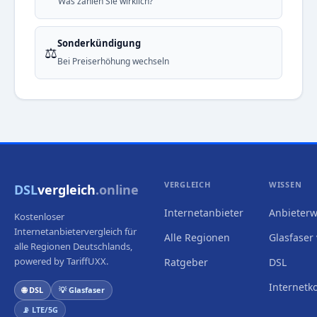
Was zahlen Sie wirklich?
Sonderkündigung
⚖️
Bei Preiserhöhung wechseln
VERGLEICH
WISSEN
DSL
vergleich
.online
Internetanbieter
Anbieterw
Kostenloser
Internetanbietervergleich für
Alle Regionen
Glasfaser 
alle Regionen Deutschlands,
powered by TariffUXX.
Ratgeber
DSL
Internetk
🌐 DSL
💡 Glasfaser
📡 LTE/5G