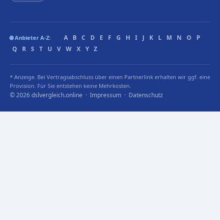
A
B
C
D
E
F
G
H
I
J
K
L
M
N
O
P
🌐 Anbieter A-Z:
Q
R
S
T
U
V
W
X
Y
Z
* Anzeige. Bei Vertragsabschluss über einen Partnerlink erhalten wir ggf. eine
Provision. Für Sie entstehen keine Mehrkosten.
© 2026 dslvergleich.online ·
Impressum
·
Datenschutz