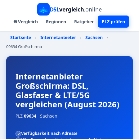
DSL
vergleich
.online
🌐 Vergleich
Regionen
Ratgeber
PLZ prüfen
Startseite
›
Internetanbieter
›
Sachsen
›
09634 Großschirma
Internetanbieter
Großschirma: DSL,
Glasfaser & LTE/5G
vergleichen (August 2026)
PLZ
09634
· Sachsen
Verfügbarkeit nach Adresse