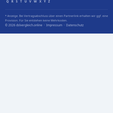
Q
R
S
T
U
V
W
X
Y
Z
* Anzeige. Bei Vertragsabschluss über einen Partnerlink erhalten wir ggf. eine
Provision. Für Sie entstehen keine Mehrkosten.
© 2026 dslvergleich.online ·
Impressum
·
Datenschutz