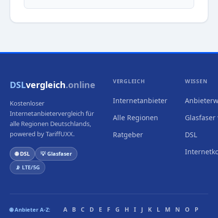
VERGLEICH
WISSEN
DSL
vergleich
.online
Internetanbieter
Anbieterw
Kostenloser
Internetanbietervergleich für
Alle Regionen
Glasfaser 
alle Regionen Deutschlands,
powered by TariffUXX.
Ratgeber
DSL
Internetk
🌐 DSL
💡 Glasfaser
📡 LTE/5G
A
B
C
D
E
F
G
H
I
J
K
L
M
N
O
P
🌐 Anbieter A-Z: