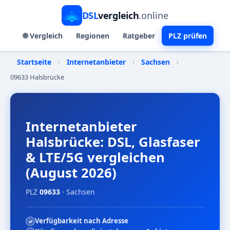
DSL
vergleich
.online
🌐 Vergleich
Regionen
Ratgeber
PLZ prüfen
Startseite
›
Internetanbieter
›
Sachsen
›
09633 Halsbrücke
Internetanbieter
Halsbrücke: DSL, Glasfaser
& LTE/5G vergleichen
(August 2026)
PLZ
09633
· Sachsen
Verfügbarkeit nach Adresse