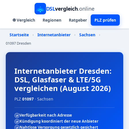
DSL
vergleich
.online
🌐 Vergleich
Regionen
Ratgeber
PLZ prüfen
Startseite
›
Internetanbieter
›
Sachsen
›
01097 Dresden
Internetanbieter Dresden:
DSL, Glasfaser & LTE/5G
vergleichen (August 2026)
PLZ
01097
· Sachsen
Verfügbarkeit nach Adresse
Kündigung koordiniert der neue Anbieter
Nahtlose Versorgung gesetzlich gesichert