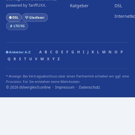
powered by TariffUXX.
Ratgeber
DSL
Internetk
🌐 DSL
💡 Glasfaser
📡 LTE/5G
A
B
C
D
E
F
G
H
I
J
K
L
M
N
O
P
🌐 Anbieter A-Z:
Q
R
S
T
U
V
W
X
Y
Z
* Anzeige. Bei Vertragsabschluss über einen Partnerlink erhalten wir ggf. eine
Provision. Für Sie entstehen keine Mehrkosten.
© 2026 dslvergleich.online ·
Impressum
·
Datenschutz