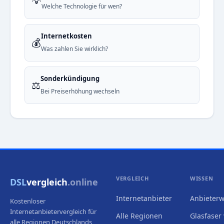
💡
Welche Technologie für wen?
Internetkosten
💰
Was zahlen Sie wirklich?
Sonderkündigung
⚖️
Bei Preiserhöhung wechseln
VERGLEICH
WISSEN
DSL
vergleich
.online
Internetanbieter
Anbieterw
Kostenloser
Internetanbietervergleich für
Alle Regionen
Glasfaser 
alle Regionen Deutschlands,