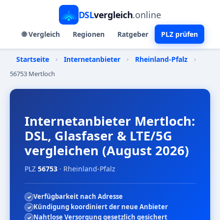
DSL
vergleich
.online
🌐 Vergleich
Regionen
Ratgeber
PLZ prüfen
Startseite
›
Internetanbieter
›
Rheinland-Pfalz
›
56753 Mertloch
Internetanbieter Mertloch:
DSL, Glasfaser & LTE/5G
vergleichen (August 2026)
PLZ
56753
· Rheinland-Pfalz
Verfügbarkeit nach Adresse
Kündigung koordiniert der neue Anbieter
Nahtlose Versorgung gesetzlich gesichert