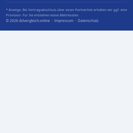
* Anzeige. Bei Vertragsabschluss über einen Partnerlink erhalten wir ggf. eine
Provision. Für Sie entstehen keine Mehrkosten.
© 2026 dslvergleich.online ·
Impressum
·
Datenschutz