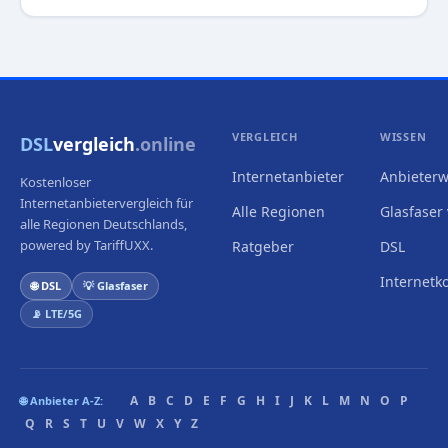
VERGLEICH
WISSEN
DSL
vergleich
.online
Internetanbieter
Anbieterw
Kostenloser
Internetanbietervergleich für
Alle Regionen
Glasfaser 
alle Regionen Deutschlands,
powered by TariffUXX.
Ratgeber
DSL
Internetk
🌐 DSL
💡 Glasfaser
📡 LTE/5G
A
B
C
D
E
F
G
H
I
J
K
L
M
N
O
P
🌐 Anbieter A-Z:
Q
R
S
T
U
V
W
X
Y
Z