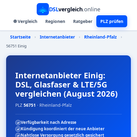
DSL
vergleich
.online
🌐 Vergleich
Regionen
Ratgeber
PLZ prüfen
Startseite
›
Internetanbieter
›
Rheinland-Pfalz
›
56751 Einig
Internetanbieter Einig:
DSL, Glasfaser & LTE/5G
vergleichen (August 2026)
PLZ
56751
· Rheinland-Pfalz
Verfügbarkeit nach Adresse
Kündigung koordiniert der neue Anbieter
Nahtlose Versorgung gesetzlich gesichert