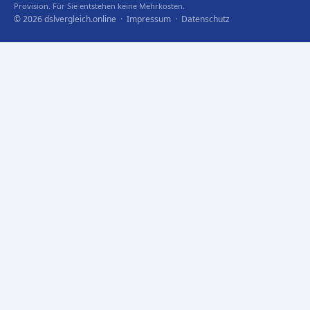
Provision. Für Sie entstehen keine Mehrkosten.
© 2026 dslvergleich.online ·
Impressum
·
Datenschutz