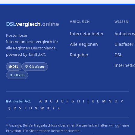
VERGLEICH
WISSEN
DSL
vergleich
.online
Internetanbieter
Anbieterw
Kostenloser
Internetanbietervergleich für
Alle Regionen
Glasfaser 
alle Regionen Deutschlands,
powered by TariffUXX.
Ratgeber
DSL
Internetk
🌐 DSL
💡 Glasfaser
📡 LTE/5G
A
B
C
D
E
F
G
H
I
J
K
L
M
N
O
P
🌐 Anbieter A-Z:
Q
R
S
T
U
V
W
X
Y
Z
* Anzeige. Bei Vertragsabschluss über einen Partnerlink erhalten wir ggf. eine
Provision. Für Sie entstehen keine Mehrkosten.