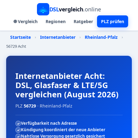
DSL
vergleich
.online
🌐 Vergleich
Regionen
Ratgeber
PLZ prüfen
Startseite
›
Internetanbieter
›
Rheinland-Pfalz
›
56729 Acht
Internetanbieter Acht:
DSL, Glasfaser & LTE/5G
vergleichen (August 2026)
PLZ
56729
· Rheinland-Pfalz
Verfügbarkeit nach Adresse
Kündigung koordiniert der neue Anbieter
Nahtlose Versorgung gesetzlich gesichert