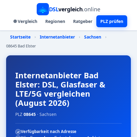
DSL
vergleich
.online
🌐 Vergleich
Regionen
Ratgeber
PLZ prüfen
Startseite
›
Internetanbieter
›
Sachsen
›
08645 Bad Elster
Internetanbieter Bad
Elster: DSL, Glasfaser &
LTE/5G vergleichen
(August 2026)
PLZ
08645
· Sachsen
Verfügbarkeit nach Adresse