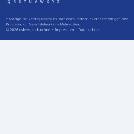
Q
R
S
T
U
V
W
X
Y
Z
* Anzeige. Bei Vertragsabschluss über einen Partnerlink erhalten wir ggf. eine
Provision. Für Sie entstehen keine Mehrkosten.
© 2026 dslvergleich.online ·
Impressum
·
Datenschutz