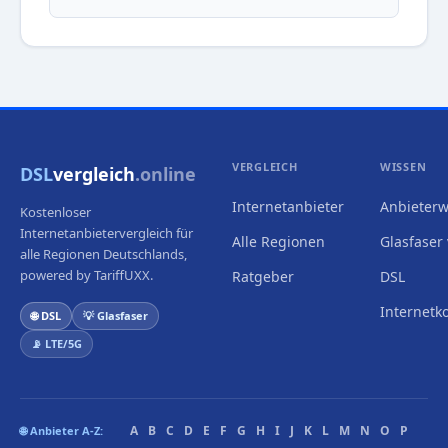
VERGLEICH
WISSEN
DSL
vergleich
.online
Internetanbieter
Anbieterw
Kostenloser
Internetanbietervergleich für
Alle Regionen
Glasfaser 
alle Regionen Deutschlands,
powered by TariffUXX.
Ratgeber
DSL
Internetk
🌐 DSL
💡 Glasfaser
📡 LTE/5G
A
B
C
D
E
F
G
H
I
J
K
L
M
N
O
P
🌐 Anbieter A-Z: