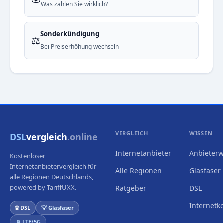
Was zahlen Sie wirklich?
Sonderkündigung
⚖️
Bei Preiserhöhung wechseln
VERGLEICH
WISSEN
DSL
vergleich
.online
Internetanbieter
Anbieterw
Kostenloser
Internetanbietervergleich für
Alle Regionen
Glasfaser 
alle Regionen Deutschlands,
powered by TariffUXX.
Ratgeber
DSL
Internetk
🌐 DSL
💡 Glasfaser
📡 LTE/5G