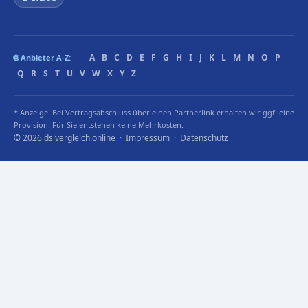
A
B
C
D
E
F
G
H
I
J
K
L
M
N
O
P
🌐 Anbieter A-Z:
Q
R
S
T
U
V
W
X
Y
Z
* Anzeige. Bei Vertragsabschluss über einen Partnerlink erhalten wir ggf. eine
Provision. Für Sie entstehen keine Mehrkosten.
© 2026 dslvergleich.online ·
Impressum
·
Datenschutz