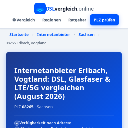
DSL
vergleich
.online
🌐 Vergleich
Regionen
Ratgeber
PLZ prüfen
Startseite
›
Internetanbieter
›
Sachsen
›
08265 Erlbach, Vogtland
Internetanbieter Erlbach,
Vogtland: DSL, Glasfaser &
LTE/5G vergleichen
(August 2026)
PLZ
08265
· Sachsen
Verfügbarkeit nach Adresse