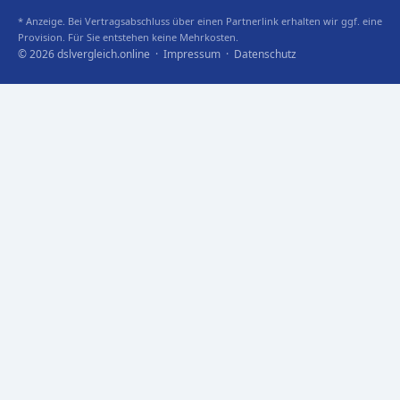
* Anzeige. Bei Vertragsabschluss über einen Partnerlink erhalten wir ggf. eine
Provision. Für Sie entstehen keine Mehrkosten.
© 2026 dslvergleich.online ·
Impressum
·
Datenschutz