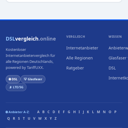
VERGLEICH
WISSEN
DSL
vergleich
.online
Internetanbieter
Anbieterw
Kostenloser
Internetanbietervergleich für
Alle Regionen
Glasfaser 
alle Regionen Deutschlands,
powered by TariffUXX.
Ratgeber
DSL
Internetk
🌐 DSL
💡 Glasfaser
📡 LTE/5G
A
B
C
D
E
F
G
H
I
J
K
L
M
N
O
P
🌐 Anbieter A-Z:
Q
R
S
T
U
V
W
X
Y
Z