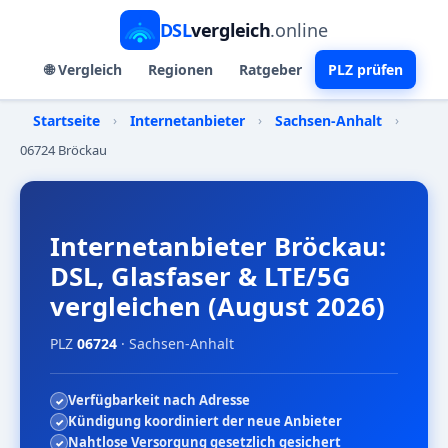
DSL
vergleich
.online
🌐 Vergleich
Regionen
Ratgeber
PLZ prüfen
Startseite
›
Internetanbieter
›
Sachsen-Anhalt
›
06724 Bröckau
Internetanbieter Bröckau:
DSL, Glasfaser & LTE/5G
vergleichen (August 2026)
PLZ
06724
· Sachsen-Anhalt
Verfügbarkeit nach Adresse
Kündigung koordiniert der neue Anbieter
Nahtlose Versorgung gesetzlich gesichert