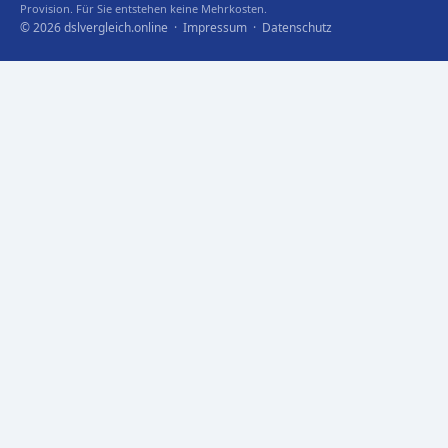
Provision. Für Sie entstehen keine Mehrkosten.
© 2026 dslvergleich.online ·
Impressum
·
Datenschutz