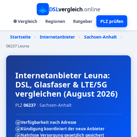
DSL
vergleich
.online
🌐 Vergleich
Regionen
Ratgeber
PLZ prüfen
Startseite
›
Internetanbieter
›
Sachsen-Anhalt
›
06237 Leuna
Internetanbieter Leuna:
DSL, Glasfaser & LTE/5G
vergleichen (August 2026)
PLZ
06237
· Sachsen-Anhalt
Verfügbarkeit nach Adresse
Kündigung koordiniert der neue Anbieter
Nahtlose Versorgung gesetzlich gesichert