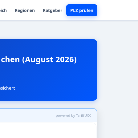
eich
Regionen
Ratgeber
PLZ prüfen
ichen (August 2026)
esichert
powered by TariffUXX