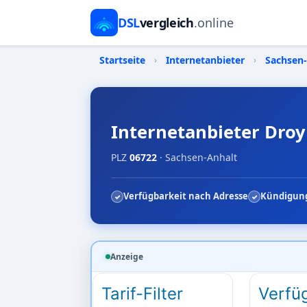
DSL
vergleich
.online
Startseite
›
Internetanbieter
›
Sachsen
Internetanbieter Droy
PLZ
06722
· Sachsen-Anhalt
Verfügbarkeit nach Adresse
Kündigung
Anzeige