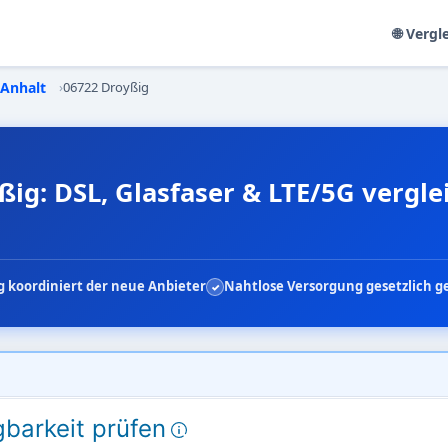
🌐 Vergl
-Anhalt
›
06722 Droyßig
ßig: DSL, Glasfaser & LTE/5G vergle
 koordiniert der neue Anbieter
Nahtlose Versorgung gesetzlich g