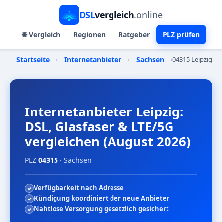
DSL
vergleich
.online
🌐 Vergleich
Regionen
Ratgeber
PLZ prüfen
Startseite
›
Internetanbieter
›
Sachsen
›
04315 Leipzig
Internetanbieter Leipzig:
DSL, Glasfaser & LTE/5G
vergleichen (August 2026)
PLZ
04315
· Sachsen
Verfügbarkeit nach Adresse
Kündigung koordiniert der neue Anbieter
Nahtlose Versorgung gesetzlich gesichert