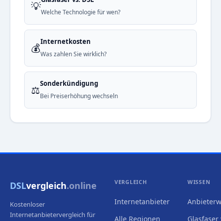
💡
Welche Technologie für wen?
Internetkosten
💰
Was zahlen Sie wirklich?
Sonderkündigung
⚖️
Bei Preiserhöhung wechseln
VERGLEICH
WISSEN
DSL
vergleich
.online
Internetanbieter
Anbieterw
Kostenloser
Internetanbietervergleich für
Alle Regionen
Glasfaser 