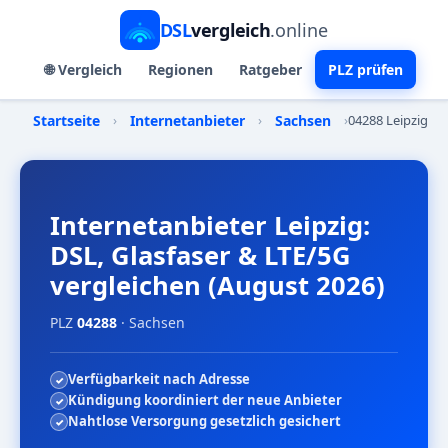
DSL
vergleich
.online
🌐 Vergleich
Regionen
Ratgeber
PLZ prüfen
Startseite
›
Internetanbieter
›
Sachsen
›
04288 Leipzig
Internetanbieter Leipzig:
DSL, Glasfaser & LTE/5G
vergleichen (August 2026)
PLZ
04288
· Sachsen
Verfügbarkeit nach Adresse
Kündigung koordiniert der neue Anbieter
Nahtlose Versorgung gesetzlich gesichert