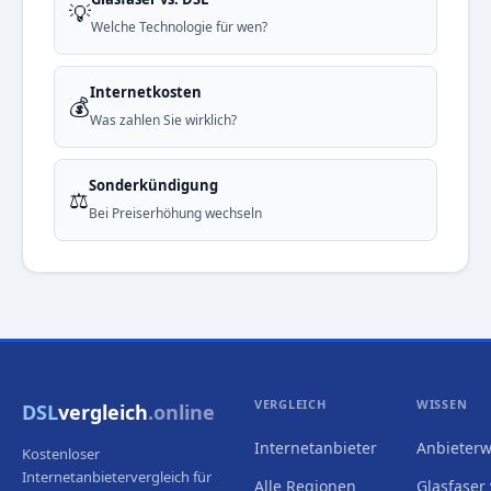
💡
Welche Technologie für wen?
Internetkosten
💰
Was zahlen Sie wirklich?
Sonderkündigung
⚖️
Bei Preiserhöhung wechseln
VERGLEICH
WISSEN
DSL
vergleich
.online
Internetanbieter
Anbieterw
Kostenloser
Internetanbietervergleich für
Alle Regionen
Glasfaser 