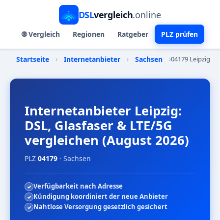
DSL
vergleich
.online
🌐 Vergleich
Regionen
Ratgeber
PLZ prüfen
Startseite
›
Internetanbieter
›
Sachsen
›
04179 Leipzig
Internetanbieter Leipzig:
DSL, Glasfaser & LTE/5G
vergleichen (August 2026)
PLZ
04179
· Sachsen
Verfügbarkeit nach Adresse
Kündigung koordiniert der neue Anbieter
Nahtlose Versorgung gesetzlich gesichert