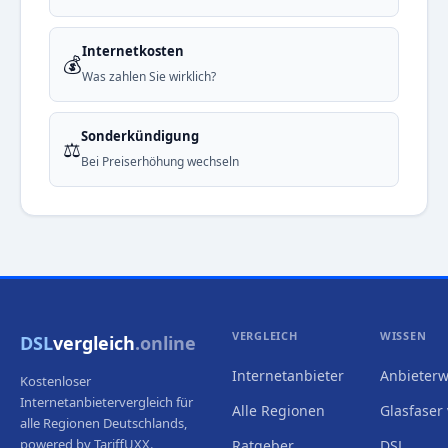
Internetkosten
💰
Was zahlen Sie wirklich?
Sonderkündigung
⚖️
Bei Preiserhöhung wechseln
VERGLEICH
WISSEN
DSL
vergleich
.online
Internetanbieter
Anbieterw
Kostenloser
Internetanbietervergleich für
Alle Regionen
Glasfaser 
alle Regionen Deutschlands,
powered by TariffUXX.
Ratgeber
DSL