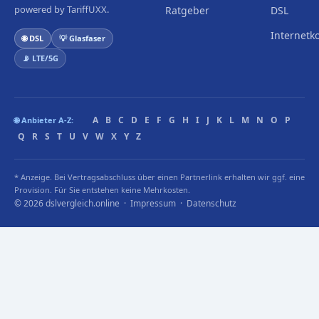
powered by TariffUXX.
Ratgeber
DSL
Internetk
🌐 DSL
💡 Glasfaser
📡 LTE/5G
A
B
C
D
E
F
G
H
I
J
K
L
M
N
O
P
🌐 Anbieter A-Z:
Q
R
S
T
U
V
W
X
Y
Z
* Anzeige. Bei Vertragsabschluss über einen Partnerlink erhalten wir ggf. eine
Provision. Für Sie entstehen keine Mehrkosten.
© 2026 dslvergleich.online ·
Impressum
·
Datenschutz