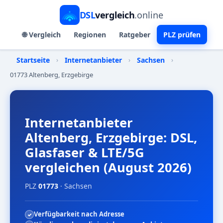
DSL
vergleich
.online
🌐 Vergleich
Regionen
Ratgeber
PLZ prüfen
Startseite
›
Internetanbieter
›
Sachsen
›
01773 Altenberg, Erzgebirge
Internetanbieter
Altenberg, Erzgebirge: DSL,
Glasfaser & LTE/5G
vergleichen (August 2026)
PLZ
01773
· Sachsen
Verfügbarkeit nach Adresse