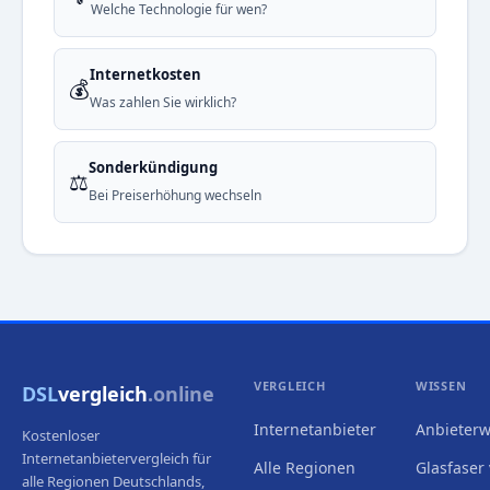
Welche Technologie für wen?
Internetkosten
💰
Was zahlen Sie wirklich?
Sonderkündigung
⚖️
Bei Preiserhöhung wechseln
VERGLEICH
WISSEN
DSL
vergleich
.online
Internetanbieter
Anbieterw
Kostenloser
Internetanbietervergleich für
Alle Regionen
Glasfaser 
alle Regionen Deutschlands,