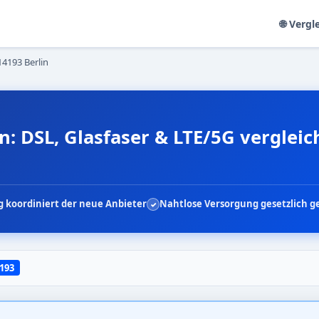
🌐 Vergl
14193 Berlin
n: DSL, Glasfaser & LTE/5G verglei
 koordiniert der neue Anbieter
Nahtlose Versorgung gesetzlich g
193