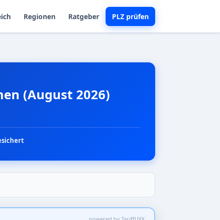
eich
Regionen
Ratgeber
PLZ prüfen
chen (August 2026)
esichert
powered by TariffUXX