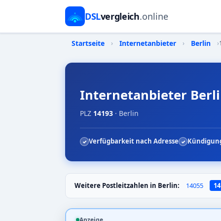
DSL
vergleich
.online
Startseite
›
Internetanbieter
›
Berlin
›
Internetanbieter Berli
PLZ
14193
· Berlin
Verfügbarkeit nach Adresse
Kündigung
Weitere Postleitzahlen in Berlin:
14055
14
Anzeige