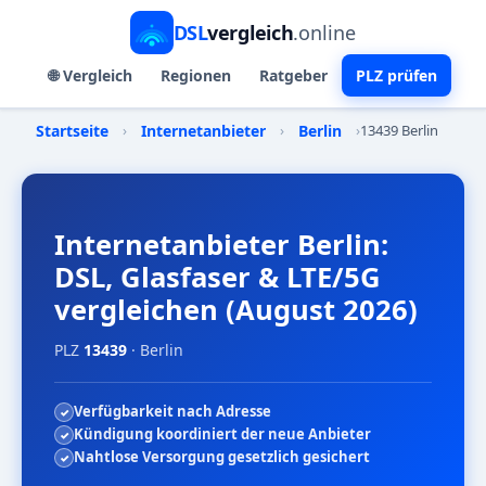
DSL
vergleich
.online
🌐 Vergleich
Regionen
Ratgeber
PLZ prüfen
Startseite
›
Internetanbieter
›
Berlin
›
13439 Berlin
Internetanbieter Berlin:
DSL, Glasfaser & LTE/5G
vergleichen (August 2026)
PLZ
13439
· Berlin
Verfügbarkeit nach Adresse
Kündigung koordiniert der neue Anbieter
Nahtlose Versorgung gesetzlich gesichert