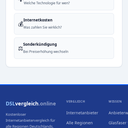
Welche Technologie für wen?
Internetkosten
💰
Was zahlen Sie wirklich?
Sonderkündigung
⚖️
Bei Preiserhöhung wechseln
VERGLEICH
WISSEN
DSL
vergleich
.online
Internetanbieter
Anbieterw
Kostenloser
Internetanbietervergleich für
Alle Regionen
Glasfaser 
alle Regionen Deutschlands,