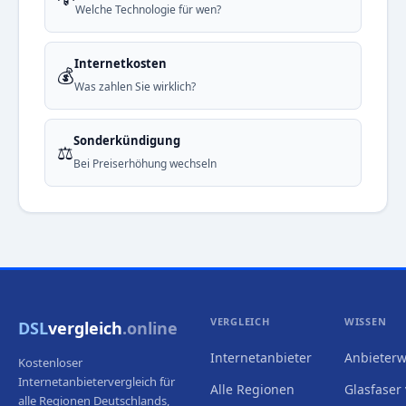
Welche Technologie für wen?
Internetkosten
💰
Was zahlen Sie wirklich?
Sonderkündigung
⚖️
Bei Preiserhöhung wechseln
VERGLEICH
WISSEN
DSL
vergleich
.online
Internetanbieter
Anbieterw
Kostenloser
Internetanbietervergleich für
Alle Regionen
Glasfaser 
alle Regionen Deutschlands,