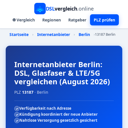
DSL
vergleich
.online
🌐 Vergleich
Regionen
Ratgeber
PLZ prüfen
Startseite
›
Internetanbieter
›
Berlin
›
13187 Berlin
Internetanbieter Berlin:
DSL, Glasfaser & LTE/5G
vergleichen (August 2026)
PLZ
13187
· Berlin
Verfügbarkeit nach Adresse
Kündigung koordiniert der neue Anbieter
Nahtlose Versorgung gesetzlich gesichert