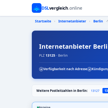
DSL
vergleich
.online
Startseite
›
Internetanbieter
›
Berlin
›
Internetanbieter Berli
PLZ
13125
· Berlin
Verfügbarkeit nach Adresse
Kündigung
Weitere Postleitzahlen in Berlin:
13127
13
Anzeige