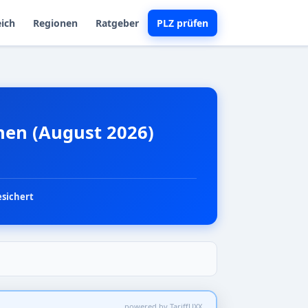
eich
Regionen
Ratgeber
PLZ prüfen
chen (August 2026)
esichert
powered by TariffUXX