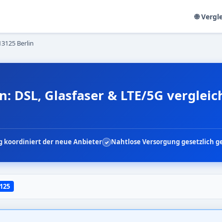
🌐 Vergl
13125 Berlin
n: DSL, Glasfaser & LTE/5G verglei
 koordiniert der neue Anbieter
Nahtlose Versorgung gesetzlich g
125