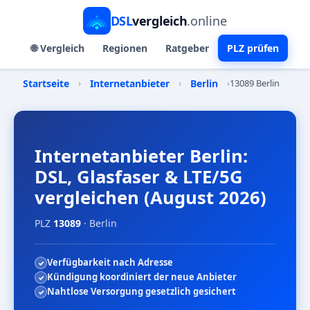
DSL
vergleich
.online
🌐 Vergleich
Regionen
Ratgeber
PLZ prüfen
Startseite
›
Internetanbieter
›
Berlin
›
13089 Berlin
Internetanbieter Berlin:
DSL, Glasfaser & LTE/5G
vergleichen (August 2026)
PLZ
13089
· Berlin
Verfügbarkeit nach Adresse
Kündigung koordiniert der neue Anbieter
Nahtlose Versorgung gesetzlich gesichert