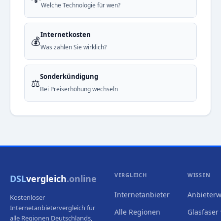
Welche Technologie für wen?
Internetkosten
💰
Was zahlen Sie wirklich?
Sonderkündigung
⚖️
Bei Preiserhöhung wechseln
VERGLEICH
WISSEN
DSL
vergleich
.online
Internetanbieter
Anbieterw
Kostenloser
Internetanbietervergleich für
Alle Regionen
Glasfaser 
alle Regionen Deutschlands,