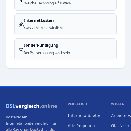
Welche Technologie für wen?
Internetkosten
💰
Was zahlen Sie wirklich?
Sonderkündigung
⚖️
Bei Preiserhöhung wechseln
VERGLEICH
WISSEN
DSL
vergleich
.online
Internetanbieter
Anbieterw
Kostenloser
Internetanbietervergleich für
Alle Regionen
Glasfaser 
alle Regionen Deutschlands,