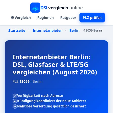
DSL
vergleich
.online
🌐 Vergleich
Regionen
Ratgeber
PLZ prüfen
Startseite
›
Internetanbieter
›
Berlin
›
13059 Berlin
Internetanbieter Berlin:
DSL, Glasfaser & LTE/5G
vergleichen (August 2026)
PLZ
13059
· Berlin
Verfügbarkeit nach Adresse
Kündigung koordiniert der neue Anbieter
Nahtlose Versorgung gesetzlich gesichert