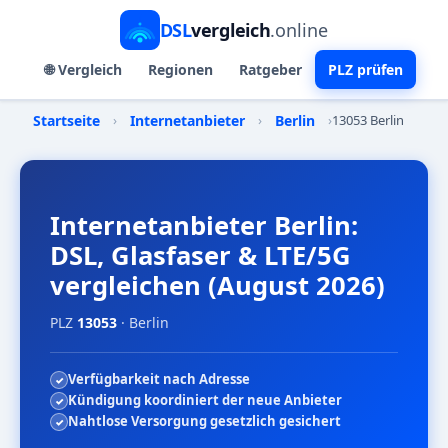
DSL
vergleich
.online
🌐 Vergleich
Regionen
Ratgeber
PLZ prüfen
Startseite
›
Internetanbieter
›
Berlin
›
13053 Berlin
Internetanbieter Berlin:
DSL, Glasfaser & LTE/5G
vergleichen (August 2026)
PLZ
13053
· Berlin
Verfügbarkeit nach Adresse
Kündigung koordiniert der neue Anbieter
Nahtlose Versorgung gesetzlich gesichert