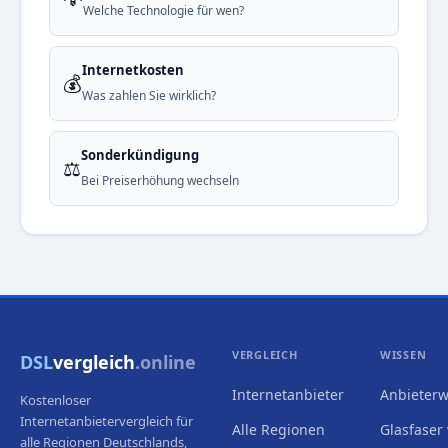
Welche Technologie für wen?
Internetkosten
💰
Was zahlen Sie wirklich?
Sonderkündigung
⚖️
Bei Preiserhöhung wechseln
VERGLEICH
WISSEN
DSL
vergleich
.online
Internetanbieter
Anbieterw
Kostenloser
Internetanbietervergleich für
Alle Regionen
Glasfaser 
alle Regionen Deutschlands,