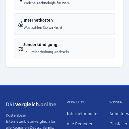
Welche Technologie für wen?
Internetkosten
💰
Was zahlen Sie wirklich?
Sonderkündigung
⚖️
Bei Preiserhöhung wechseln
VERGLEICH
WISSEN
DSL
vergleich
.online
Internetanbieter
Anbieterw
Kostenloser
Internetanbietervergleich für
Alle Regionen
Glasfaser 
alle Regionen Deutschlands,