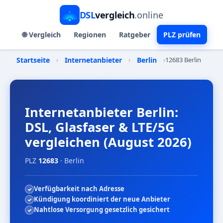
DSL
vergleich
.online
🌐 Vergleich
Regionen
Ratgeber
PLZ prüfen
Startseite
›
Internetanbieter
›
Berlin
›
12683 Berlin
Internetanbieter Berlin:
DSL, Glasfaser & LTE/5G
vergleichen (August 2026)
PLZ
12683
· Berlin
Verfügbarkeit nach Adresse
Kündigung koordiniert der neue Anbieter
Nahtlose Versorgung gesetzlich gesichert