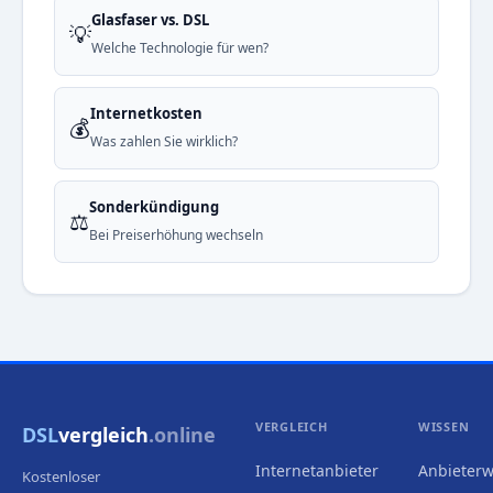
Glasfaser vs. DSL
💡
Welche Technologie für wen?
Internetkosten
💰
Was zahlen Sie wirklich?
Sonderkündigung
⚖️
Bei Preiserhöhung wechseln
VERGLEICH
WISSEN
DSL
vergleich
.online
Internetanbieter
Anbieterw
Kostenloser