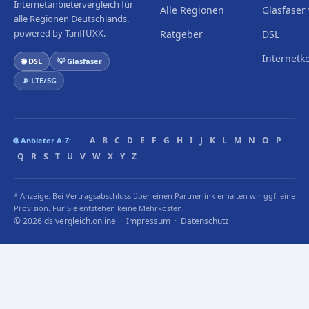
Internetanbietervergleich für
Alle Regionen
Glasfaser 
alle Regionen Deutschlands,
powered by TariffUXX.
Ratgeber
DSL
Internetk
🌐 DSL
💡 Glasfaser
📡 LTE/5G
A
B
C
D
E
F
G
H
I
J
K
L
M
N
O
P
🌐 Anbieter A-Z:
Q
R
S
T
U
V
W
X
Y
Z
* Anzeige. Bei Vertragsabschluss über einen Partnerlink erhalten wir ggf. eine
Provision. Für Sie entstehen keine Mehrkosten.
© 2026 dslvergleich.online ·
Impressum
·
Datenschutz