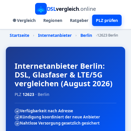
DSL
vergleich
.online
🌐 Vergleich
Regionen
Ratgeber
PLZ prüfen
Startseite
›
Internetanbieter
›
Berlin
›
12623 Berlin
Internetanbieter Berlin:
DSL, Glasfaser & LTE/5G
vergleichen (August 2026)
PLZ
12623
· Berlin
Verfügbarkeit nach Adresse
Kündigung koordiniert der neue Anbieter
Nahtlose Versorgung gesetzlich gesichert