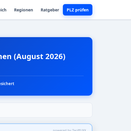
eich
Regionen
Ratgeber
PLZ prüfen
chen (August 2026)
esichert
powered by TariffUXX