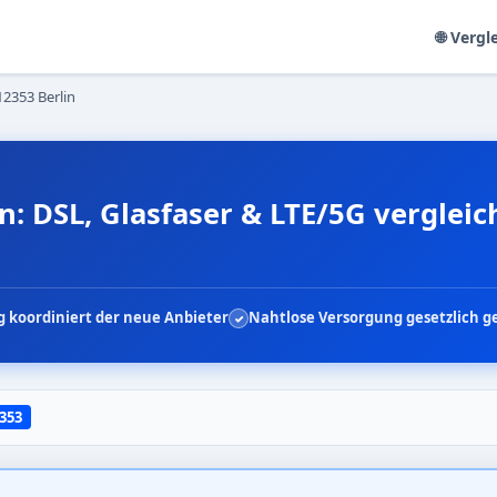
🌐 Vergl
12353 Berlin
n: DSL, Glasfaser & LTE/5G verglei
 koordiniert der neue Anbieter
Nahtlose Versorgung gesetzlich g
353