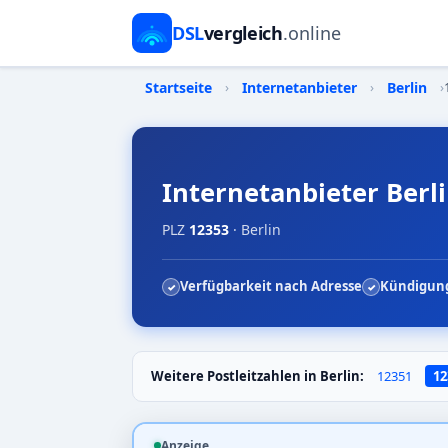
DSL
vergleich
.online
Startseite
›
Internetanbieter
›
Berlin
›
Internetanbieter Berli
PLZ
12353
· Berlin
Verfügbarkeit nach Adresse
Kündigung
Weitere Postleitzahlen in Berlin:
12351
12
Anzeige