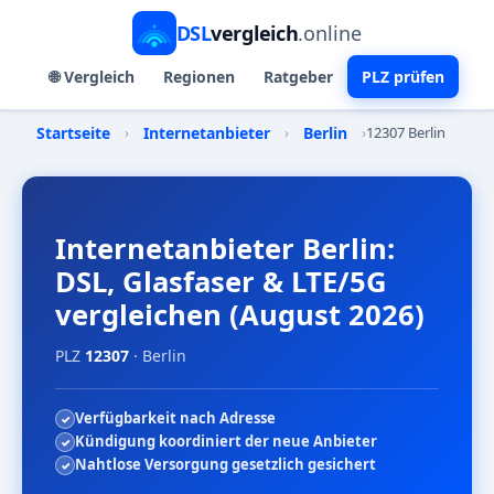
DSL
vergleich
.online
🌐 Vergleich
Regionen
Ratgeber
PLZ prüfen
Startseite
›
Internetanbieter
›
Berlin
›
12307 Berlin
Internetanbieter Berlin:
DSL, Glasfaser & LTE/5G
vergleichen (August 2026)
PLZ
12307
· Berlin
Verfügbarkeit nach Adresse
Kündigung koordiniert der neue Anbieter
Nahtlose Versorgung gesetzlich gesichert