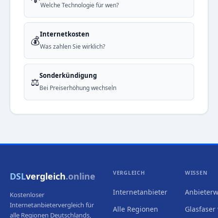
Welche Technologie für wen?
Internetkosten
💰
Was zahlen Sie wirklich?
Sonderkündigung
⚖️
Bei Preiserhöhung wechseln
VERGLEICH
WISSEN
DSL
vergleich
.online
Internetanbieter
Anbieterw
Kostenloser
Internetanbietervergleich für
Alle Regionen
Glasfaser 
alle Regionen Deutschlands,