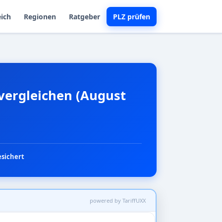
eich
Regionen
Ratgeber
PLZ prüfen
 vergleichen (August
esichert
powered by TariffUXX