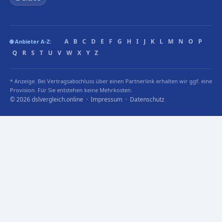
A
B
C
D
E
F
G
H
I
J
K
L
M
N
O
P
🌐 Anbieter A-Z:
Q
R
S
T
U
V
W
X
Y
Z
* Anzeige. Bei Vertragsabschluss über einen Partnerlink erhalten wir ggf. eine
Provision. Für Sie entstehen keine Mehrkosten.
© 2026 dslvergleich.online ·
Impressum
·
Datenschutz