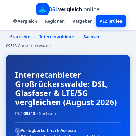
DSL
vergleich
.online
🌐 Vergleich
Regionen
Ratgeber
PLZ prüfen
Startseite
›
Internetanbieter
›
Sachsen
›
09518 Großrückerswalde
Internetanbieter
Großrückerswalde: DSL,
Glasfaser & LTE/5G
vergleichen (August 2026)
PLZ
09518
· Sachsen
Verfügbarkeit nach Adresse