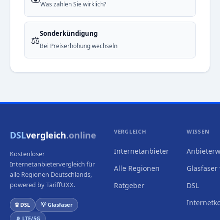
Was zahlen Sie wirklich?
Sonderkündigung
⚖️
Bei Preiserhöhung wechseln
VERGLEICH
WISSEN
DSL
vergleich
.online
Internetanbieter
Anbieterw
Kostenloser
Internetanbietervergleich für
Alle Regionen
Glasfaser 
alle Regionen Deutschlands,
powered by TariffUXX.
Ratgeber
DSL
Internetk
🌐 DSL
💡 Glasfaser
📡 LTE/5G