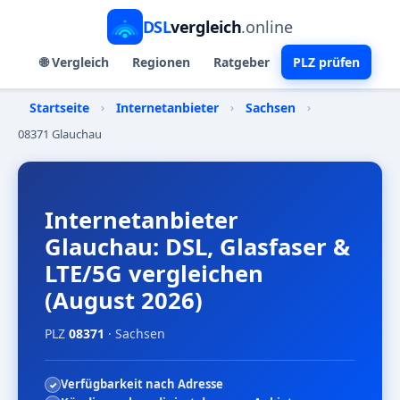
DSL
vergleich
.online
🌐 Vergleich
Regionen
Ratgeber
PLZ prüfen
Startseite
›
Internetanbieter
›
Sachsen
›
08371 Glauchau
Internetanbieter
Glauchau: DSL, Glasfaser &
LTE/5G vergleichen
(August 2026)
PLZ
08371
· Sachsen
Verfügbarkeit nach Adresse