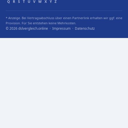
Q
R
S
T
U
V
W
X
Y
Z
* Anzeige. Bei Vertragsabschluss über einen Partnerlink erhalten wir ggf. eine
Provision. Für Sie entstehen keine Mehrkosten.
© 2026 dslvergleich.online ·
Impressum
·
Datenschutz