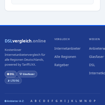
VERGLEICH
WISSEN
DSL
vergleich
.online
Internetanbieter
Anbieterw
Kostenloser
Internetanbietervergleich für
Alle Regionen
Glasfaser 
alle Regionen Deutschlands,
powered by TariffUXX.
Ratgeber
DSL
Internetk
🌐 DSL
💡 Glasfaser
📡 LTE/5G
A
B
C
D
E
F
G
H
I
J
K
L
M
N
O
P
🌐 Anbieter A-Z: