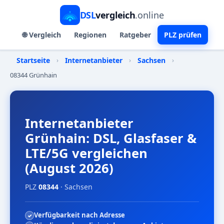
DSL
vergleich
.online
🌐 Vergleich
Regionen
Ratgeber
PLZ prüfen
Startseite
›
Internetanbieter
›
Sachsen
›
08344 Grünhain
Internetanbieter
Grünhain: DSL, Glasfaser &
LTE/5G vergleichen
(August 2026)
PLZ
08344
· Sachsen
Verfügbarkeit nach Adresse