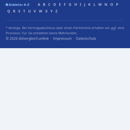
A
B
C
D
E
F
G
H
I
J
K
L
M
N
O
P
🌐 Anbieter A-Z:
Q
R
S
T
U
V
W
X
Y
Z
* Anzeige. Bei Vertragsabschluss über einen Partnerlink erhalten wir ggf. eine
Provision. Für Sie entstehen keine Mehrkosten.
© 2026 dslvergleich.online ·
Impressum
·
Datenschutz