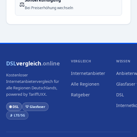
Sonderkündigung
⚖️
Bei Preiserhöhung wechseln
VERGLEICH
WISSEN
DSL
vergleich
.online
Internetanbieter
Anbieterw
Kostenloser
Internetanbietervergleich für
Alle Regionen
Glasfaser 
alle Regionen Deutschlands,
powered by TariffUXX.
Ratgeber
DSL
Internetk
🌐 DSL
💡 Glasfaser
📡 LTE/5G