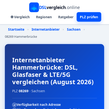
DSL
vergleich
.online
🌐 Vergleich
Regionen
Ratgeber
PLZ prüfen
Startseite
›
Internetanbieter
›
Sachsen
›
08269 Hammerbrücke
Internetanbieter
Hammerbrücke: DSL,
Glasfaser & LTE/5G
vergleichen (August 2026)
PLZ
08269
· Sachsen
Verfügbarkeit nach Adresse