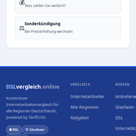
💰
Was zahlen Sie wirklich?
Sonderkündigung
⚖️
Bei Preiserhöhung wechseln
VERGLEICH
WISSEN
DSL
vergleich
.online
Internetanbieter
Anbieterw
Kostenloser
Internetanbietervergleich für
Alle Regionen
Glasfaser 
alle Regionen Deutschlands,
powered by TariffUXX.
Ratgeber
DSL
Internetk
🌐 DSL
💡 Glasfaser