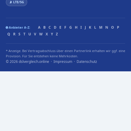
📡 LTE/5G
A
B
C
D
E
F
G
H
I
J
K
L
M
N
O
P
🌐 Anbieter A-Z:
Q
R
S
T
U
V
W
X
Y
Z
* Anzeige. Bei Vertragsabschluss über einen Partnerlink erhalten wir ggf. eine
Provision. Für Sie entstehen keine Mehrkosten.
© 2026 dslvergleich.online ·
Impressum
·
Datenschutz