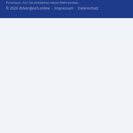
Provision. Für Sie entstehen keine Mehrkosten.
© 2026 dslvergleich.online ·
Impressum
·
Datenschutz