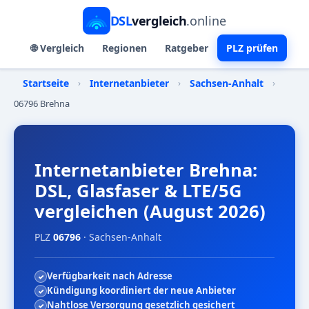
DSL
vergleich
.online
🌐 Vergleich
Regionen
Ratgeber
PLZ prüfen
Startseite
›
Internetanbieter
›
Sachsen-Anhalt
›
06796 Brehna
Internetanbieter Brehna:
DSL, Glasfaser & LTE/5G
vergleichen (August 2026)
PLZ
06796
· Sachsen-Anhalt
Verfügbarkeit nach Adresse
Kündigung koordiniert der neue Anbieter
Nahtlose Versorgung gesetzlich gesichert