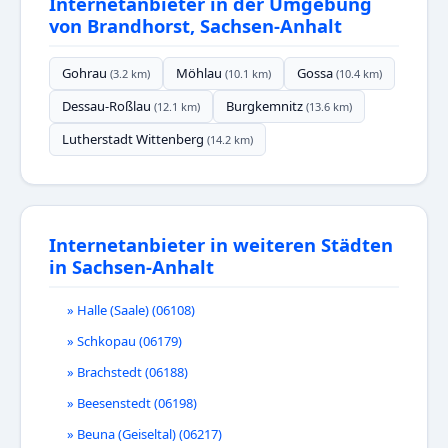
Internetanbieter in der Umgebung
von Brandhorst, Sachsen-Anhalt
Gohrau
Möhlau
Gossa
(3.2 km)
(10.1 km)
(10.4 km)
Dessau-Roßlau
Burgkemnitz
(12.1 km)
(13.6 km)
Lutherstadt Wittenberg
(14.2 km)
Internetanbieter in weiteren Städten
in Sachsen-Anhalt
» Halle (Saale) (06108)
» Schkopau (06179)
» Brachstedt (06188)
» Beesenstedt (06198)
» Beuna (Geiseltal) (06217)