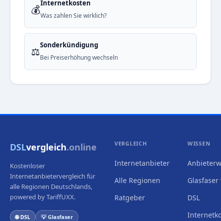
Internetkosten
💰
Was zahlen Sie wirklich?
Sonderkündigung
⚖️
Bei Preiserhöhung wechseln
VERGLEICH
WISSEN
DSL
vergleich
.online
Internetanbieter
Anbieterw
Kostenloser
Internetanbietervergleich für
Alle Regionen
Glasfaser 
alle Regionen Deutschlands,
powered by TariffUXX.
Ratgeber
DSL
Internetk
🌐 DSL
💡 Glasfaser