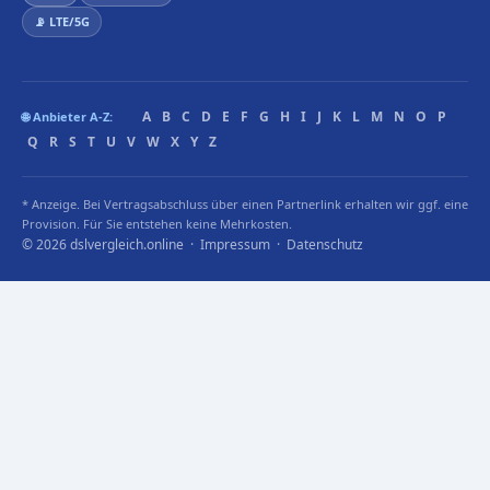
📡 LTE/5G
A
B
C
D
E
F
G
H
I
J
K
L
M
N
O
P
🌐 Anbieter A-Z:
Q
R
S
T
U
V
W
X
Y
Z
* Anzeige. Bei Vertragsabschluss über einen Partnerlink erhalten wir ggf. eine
Provision. Für Sie entstehen keine Mehrkosten.
© 2026 dslvergleich.online ·
Impressum
·
Datenschutz