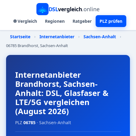
DSL
vergleich
.online
🌐 Vergleich
Regionen
Ratgeber
PLZ prüfen
Startseite
›
Internetanbieter
›
Sachsen-Anhalt
›
06785 Brandhorst, Sachsen-Anhalt
Internetanbieter
Brandhorst, Sachsen-
Anhalt: DSL, Glasfaser &
LTE/5G vergleichen
(August 2026)
PLZ
06785
· Sachsen-Anhalt