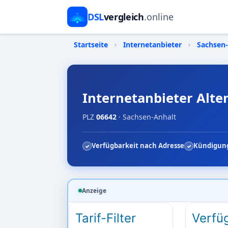
DSL
vergleich
.online
Startseite
›
Internetanbieter
›
Sachsen
Internetanbieter Alte
PLZ
06642
· Sachsen-Anhalt
Verfügbarkeit nach Adresse
Kündigung
Anzeige