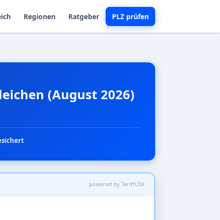
eich
Regionen
Ratgeber
PLZ prüfen
leichen (August 2026)
esichert
powered by TariffUXX