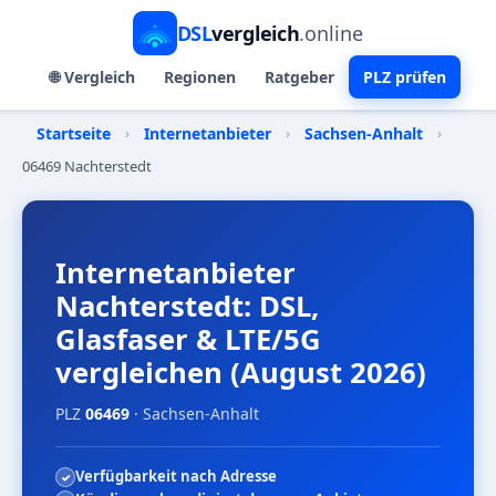
DSL
vergleich
.online
🌐 Vergleich
Regionen
Ratgeber
PLZ prüfen
Startseite
›
Internetanbieter
›
Sachsen-Anhalt
›
06469 Nachterstedt
Internetanbieter
Nachterstedt: DSL,
Glasfaser & LTE/5G
vergleichen (August 2026)
PLZ
06469
· Sachsen-Anhalt
Verfügbarkeit nach Adresse