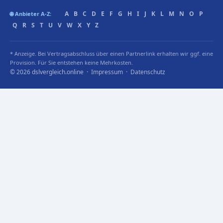
A
B
C
D
E
F
G
H
I
J
K
L
M
N
O
P
🌐 Anbieter A-Z:
Q
R
S
T
U
V
W
X
Y
Z
* Anzeige. Bei Vertragsabschluss über einen Partnerlink erhalten wir ggf. eine
Provision. Für Sie entstehen keine Mehrkosten.
© 2026 dslvergleich.online ·
Impressum
·
Datenschutz