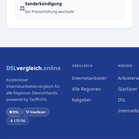
Sonderkündigung
⚖️
Bei Preiserhöhung wechseln
VERGLEICH
WISSEN
DSL
vergleich
.online
Internetanbieter
Anbieterw
Kostenloser
Internetanbietervergleich für
Alle Regionen
Glasfaser 
alle Regionen Deutschlands,
powered by TariffUXX.
Ratgeber
DSL
Internetk
🌐 DSL
💡 Glasfaser
📡 LTE/5G