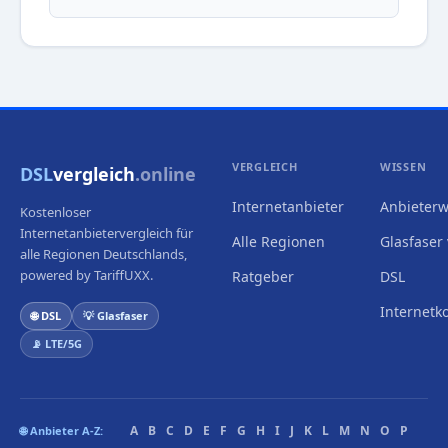
VERGLEICH
WISSEN
DSL
vergleich
.online
Internetanbieter
Anbieterw
Kostenloser
Internetanbietervergleich für
Alle Regionen
Glasfaser 
alle Regionen Deutschlands,
powered by TariffUXX.
Ratgeber
DSL
Internetk
🌐 DSL
💡 Glasfaser
📡 LTE/5G
A
B
C
D
E
F
G
H
I
J
K
L
M
N
O
P
🌐 Anbieter A-Z: