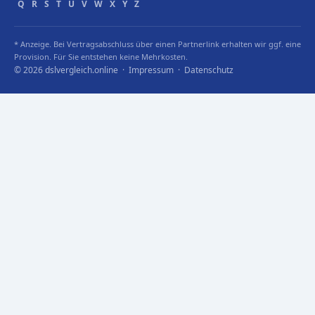
Q
R
S
T
U
V
W
X
Y
Z
* Anzeige. Bei Vertragsabschluss über einen Partnerlink erhalten wir ggf. eine
Provision. Für Sie entstehen keine Mehrkosten.
© 2026 dslvergleich.online ·
Impressum
·
Datenschutz