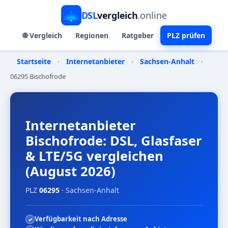
DSL
vergleich
.online
🌐 Vergleich
Regionen
Ratgeber
PLZ prüfen
Startseite
›
Internetanbieter
›
Sachsen-Anhalt
›
06295 Bischofrode
Internetanbieter
Bischofrode: DSL, Glasfaser
& LTE/5G vergleichen
(August 2026)
PLZ
06295
· Sachsen-Anhalt
Verfügbarkeit nach Adresse