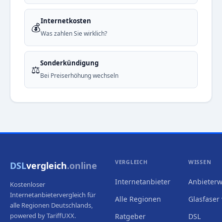
Internetkosten
💰
Was zahlen Sie wirklich?
Sonderkündigung
⚖️
Bei Preiserhöhung wechseln
VERGLEICH
WISSEN
DSL
vergleich
.online
Internetanbieter
Anbieterw
Kostenloser
Internetanbietervergleich für
Alle Regionen
Glasfaser 
alle Regionen Deutschlands,
powered by TariffUXX.
Ratgeber
DSL