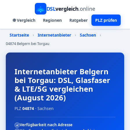
DSL
vergleich
.online
🌐 Vergleich
Regionen
Ratgeber
PLZ prüfen
Startseite
›
Internetanbieter
›
Sachsen
›
04874 Belgern bei Torgau
Internetanbieter Belgern
bei Torgau: DSL, Glasfaser
& LTE/5G vergleichen
(August 2026)
PLZ
04874
· Sachsen
Verfügbarkeit nach Adresse