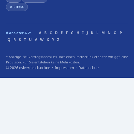
📡 LTE/5G
A
B
C
D
E
F
G
H
I
J
K
L
M
N
O
P
🌐 Anbieter A-Z:
Q
R
S
T
U
V
W
X
Y
Z
* Anzeige. Bei Vertragsabschluss über einen Partnerlink erhalten wir ggf. eine
Provision. Für Sie entstehen keine Mehrkosten.
© 2026 dslvergleich.online ·
Impressum
·
Datenschutz