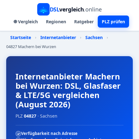
DSL
vergleich
.online
🌐 Vergleich
Regionen
Ratgeber
PLZ prüfen
Startseite
›
Internetanbieter
›
Sachsen
›
04827 Machern bei Wurzen
Internetanbieter Machern
bei Wurzen: DSL, Glasfaser
& LTE/5G vergleichen
(August 2026)
PLZ
04827
· Sachsen
Verfügbarkeit nach Adresse