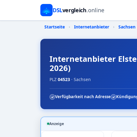
DSL
vergleich
.online
Startseite
›
Internetanbieter
›
Sachsen
Internetanbieter Elste
2026)
PLZ
04523
· Sachsen
Verfügbarkeit nach Adresse
Kündigung
Anzeige