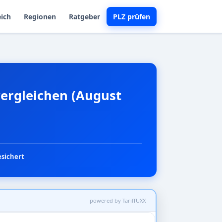
eich
Regionen
Ratgeber
PLZ prüfen
 vergleichen (August
esichert
powered by TariffUXX