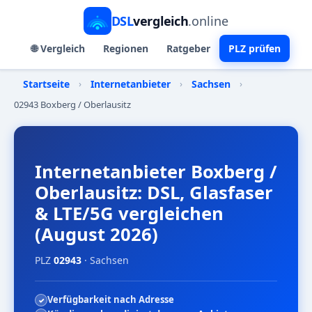
DSL
vergleich
.online
🌐 Vergleich
Regionen
Ratgeber
PLZ prüfen
Startseite
›
Internetanbieter
›
Sachsen
›
02943 Boxberg / Oberlausitz
Internetanbieter Boxberg /
Oberlausitz: DSL, Glasfaser
& LTE/5G vergleichen
(August 2026)
PLZ
02943
· Sachsen
Verfügbarkeit nach Adresse