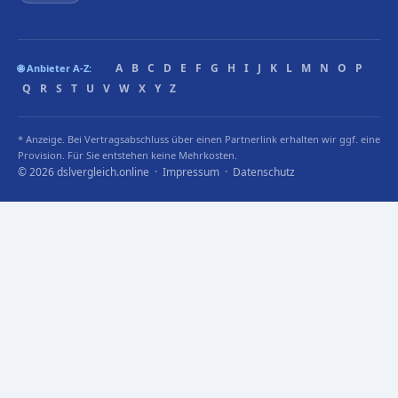
A
B
C
D
E
F
G
H
I
J
K
L
M
N
O
P
🌐 Anbieter A-Z:
Q
R
S
T
U
V
W
X
Y
Z
* Anzeige. Bei Vertragsabschluss über einen Partnerlink erhalten wir ggf. eine
Provision. Für Sie entstehen keine Mehrkosten.
© 2026 dslvergleich.online ·
Impressum
·
Datenschutz