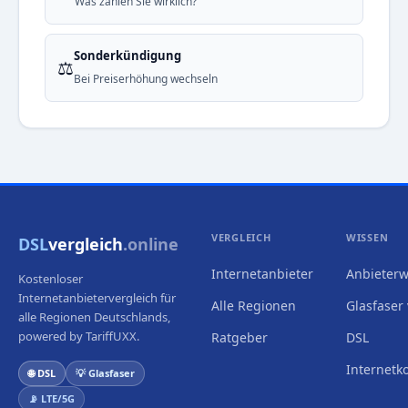
Was zahlen Sie wirklich?
Sonderkündigung
⚖️
Bei Preiserhöhung wechseln
VERGLEICH
WISSEN
DSL
vergleich
.online
Internetanbieter
Anbieterw
Kostenloser
Internetanbietervergleich für
Alle Regionen
Glasfaser 
alle Regionen Deutschlands,
powered by TariffUXX.
Ratgeber
DSL
Internetk
🌐 DSL
💡 Glasfaser
📡 LTE/5G