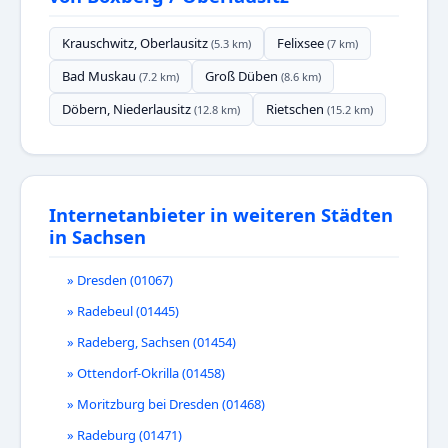
Krauschwitz, Oberlausitz
Felixsee
(5.3 km)
(7 km)
Bad Muskau
Groß Düben
(7.2 km)
(8.6 km)
Döbern, Niederlausitz
Rietschen
(12.8 km)
(15.2 km)
Internetanbieter in weiteren Städten
in Sachsen
» Dresden (01067)
» Radebeul (01445)
» Radeberg, Sachsen (01454)
» Ottendorf-Okrilla (01458)
» Moritzburg bei Dresden (01468)
» Radeburg (01471)