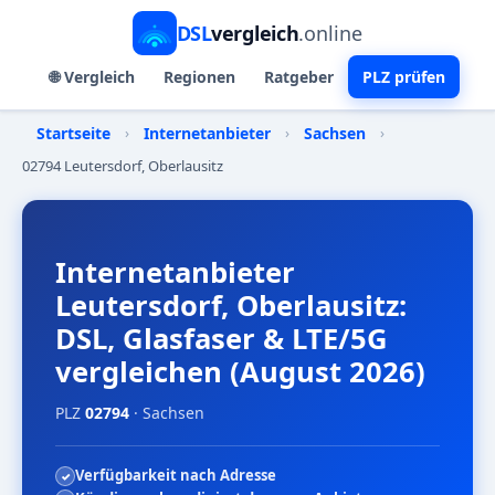
DSL
vergleich
.online
🌐 Vergleich
Regionen
Ratgeber
PLZ prüfen
Startseite
›
Internetanbieter
›
Sachsen
›
02794 Leutersdorf, Oberlausitz
Internetanbieter
Leutersdorf, Oberlausitz:
DSL, Glasfaser & LTE/5G
vergleichen (August 2026)
PLZ
02794
· Sachsen
Verfügbarkeit nach Adresse