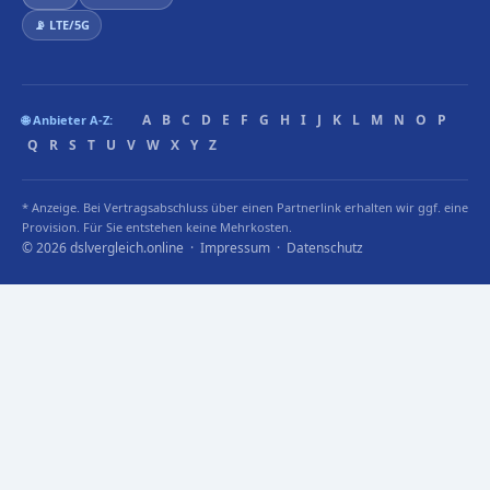
📡 LTE/5G
A
B
C
D
E
F
G
H
I
J
K
L
M
N
O
P
🌐 Anbieter A-Z:
Q
R
S
T
U
V
W
X
Y
Z
* Anzeige. Bei Vertragsabschluss über einen Partnerlink erhalten wir ggf. eine
Provision. Für Sie entstehen keine Mehrkosten.
© 2026 dslvergleich.online ·
Impressum
·
Datenschutz