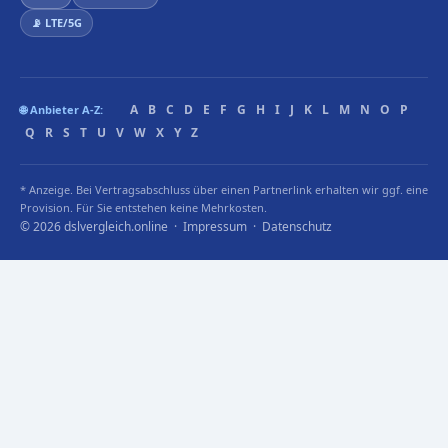
📡 LTE/5G
A
B
C
D
E
F
G
H
I
J
K
L
M
N
O
P
🌐 Anbieter A-Z:
Q
R
S
T
U
V
W
X
Y
Z
* Anzeige. Bei Vertragsabschluss über einen Partnerlink erhalten wir ggf. eine
Provision. Für Sie entstehen keine Mehrkosten.
© 2026 dslvergleich.online ·
Impressum
·
Datenschutz