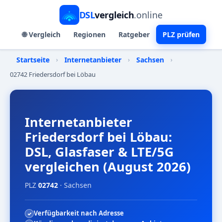
DSL
vergleich
.online
🌐 Vergleich
Regionen
Ratgeber
PLZ prüfen
Startseite
›
Internetanbieter
›
Sachsen
›
02742 Friedersdorf bei Löbau
Internetanbieter
Friedersdorf bei Löbau:
DSL, Glasfaser & LTE/5G
vergleichen (August 2026)
PLZ
02742
· Sachsen
Verfügbarkeit nach Adresse