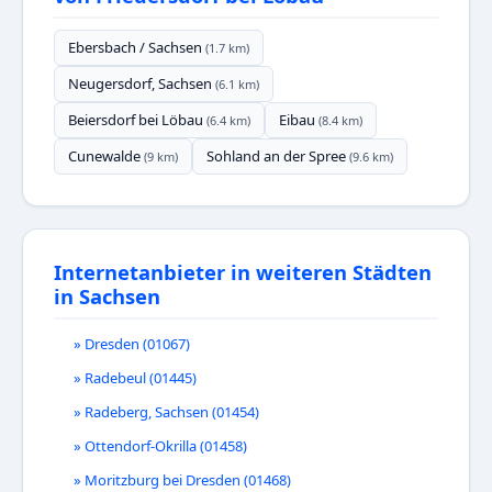
Ebersbach / Sachsen
(1.7 km)
Neugersdorf, Sachsen
(6.1 km)
Beiersdorf bei Löbau
Eibau
(6.4 km)
(8.4 km)
Cunewalde
Sohland an der Spree
(9 km)
(9.6 km)
Internetanbieter in weiteren Städten
in Sachsen
» Dresden (01067)
» Radebeul (01445)
» Radeberg, Sachsen (01454)
» Ottendorf-Okrilla (01458)
» Moritzburg bei Dresden (01468)